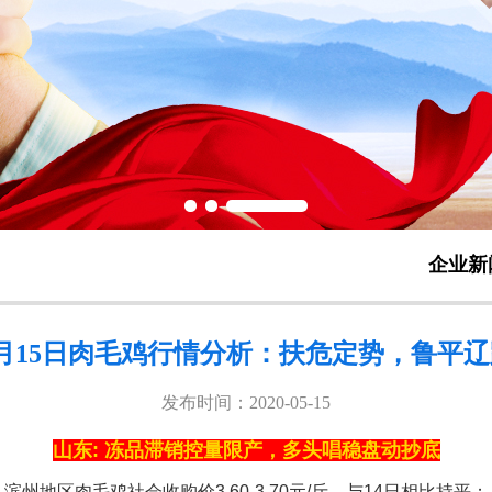
企业新
5月15日肉毛鸡行情分析：扶危定势，鲁平辽
发布时间：2020-05-15
山东: 冻品滞销控量限产，多头唱稳盘动抄底
滨州地区肉毛鸡社会收购价3.60-3.70元/斤，与14日相比持平；