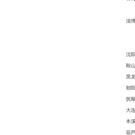
淄博
沈阳
鞍山
黑龙
朝阳
抚顺
大连
本溪
葫芦