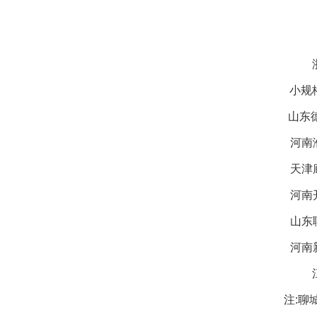
小规格
山东德
河南濮
天津廊
河南开
山东聊
河南新
注:聊