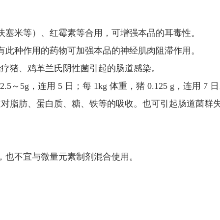
呋塞米等）、红霉素等合用，可增强本品的耳毒性。
有此种作用的药物可加强本品的神经肌肉阻滞作用。
治疗猪、鸡革兰氏阴性菌引起的肠道感染。
5g，连用 5 日；每 1kg 体重，猪 0.125 g，连用 7 
道对脂肪、蛋白质、糖、铁等的吸收。也可引起肠道菌群
，也不宜与微量元素制剂混合使用。