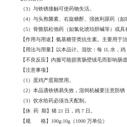
（3）与铁锈接触可使药物失活。
（4）与头孢菌素、右旋糖酐、强效利尿药（如
（5）骨骼肌松弛药（如氯化琥珀胆碱等）或具
【作用与用途】氨基糖苷类抗生素。主要用于
【用法与用量】以本品计。混饮：每 1L 水，鸡 2.5～
【不良反应】内服可能损害肠壁绒毛而影响肠
【注意事项】
（1）蛋鸡产蛋期禁用。
（2）本品遇铁锈易失效，混饲机械要注意防锈
（3）饮水给药必须当天配制。
【休 药 期】猪 21 日，鸡 7 日。
【规 格】100g:10g（1000 万单位）