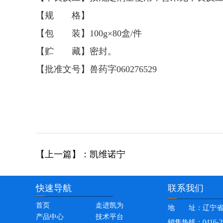
【规 格】
【包 装】100g×80盒/件
【贮 藏】密封。
【批准文号】兽药字060276529
【上一篇】：凯维诺宁
快速导航
联系我们
首页
走进凯为
地 址：
辽宁
产品中心
技术平台
销售热线：
0416-2