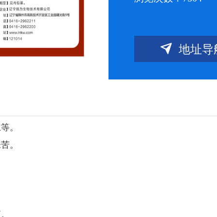

地址导
仁等。
味苦。
。
应。