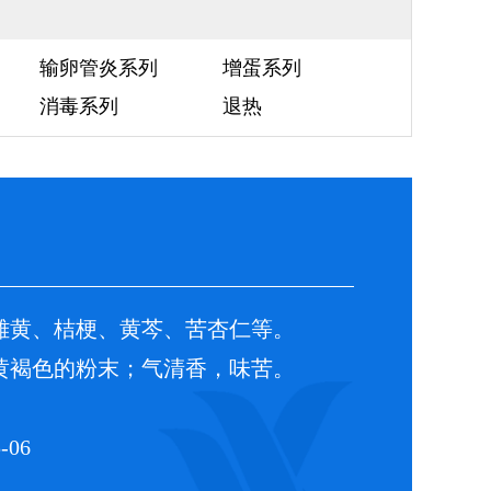
输卵管炎系列
增蛋系列
消毒系列
退热
雄黄、桔梗、黄芩、苦杏仁等。
褐色的粉末；气清香，味苦。
-06