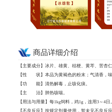
商品详细介绍
【主要成分】冰片、雄黄、桔梗、黄芩、苦杏
【性 状】本品为黄褐色的粉末；气清香，
【功 能】清热解毒，止咳化痰。
【主 治】肺热咳喘。
【用法与用量】每1kg饲料，鸡1g，连用3～4日
【不良反应】按规定剂量使用，暂未见不良反